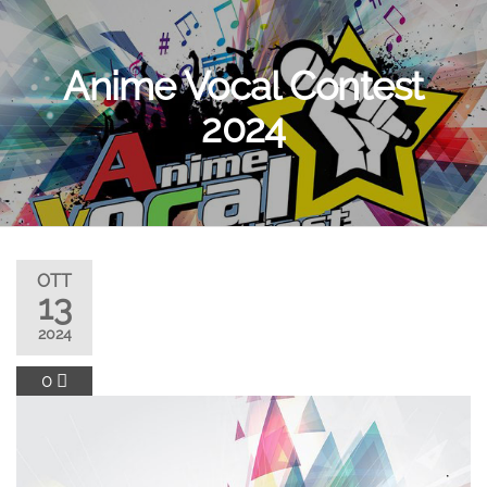
Anime Vocal Contest
2024
OTT
13
2024
0