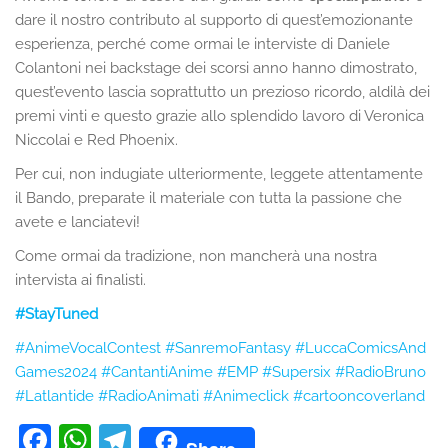
dare il nostro contributo al supporto di quest’emozionante
esperienza, perché come ormai le interviste di Daniele
Colantoni nei backstage dei scorsi anno hanno dimostrato,
quest’evento lascia soprattutto un prezioso ricordo, aldilà dei
premi vinti e questo grazie allo splendido lavoro di Veronica
Niccolai e Red Phoenix.
Per cui, non indugiate ulteriormente, leggete attentamente
il Bando, preparate il materiale con tutta la passione che
avete e lanciatevi!
Come ormai da tradizione, non mancherà una nostra
intervista ai finalisti.
#StayTuned
#AnimeVocalContest
#SanremoFantasy
#LuccaComicsAnd
Games2024
#CantantiAnime
#EMP
#Supersix
#RadioBruno
#Latlantide
#RadioAnimati
#Animeclick
#cartooncoverland
F
W
T