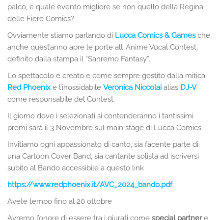
palco, e quale evento migliore se non quello della Regina
delle Fiere Comics?
Ovviamente stiamo parlando di
Lucca Comics & Games
che
anche quest’anno apre le porte all’ Anime Vocal Contest,
definito dalla stampa il “Sanremo Fantasy”.
Lo spettacolo è creato e come sempre gestito dalla mitica
Red Phoenix
e l’inossidabile
Veronica Niccolai
alias
DJ-V
come responsabile del Contest.
Il giorno dove i selezionati si contenderanno i tantissimi
premi sarà il 3 Novembre sul main stage di Lucca Comics.
Invitiamo ogni appassionato di canto, sia facente parte di
una Cartoon Cover Band, sia cantante solista ad iscriversi
subito al Bando accessibile a questo link
https://www.redphoenix.it/AVC_2024_bando.pdf
Avete tempo fino al 20 ottobre
Avremo l’onore di essere tra i giurati come
special partner
e