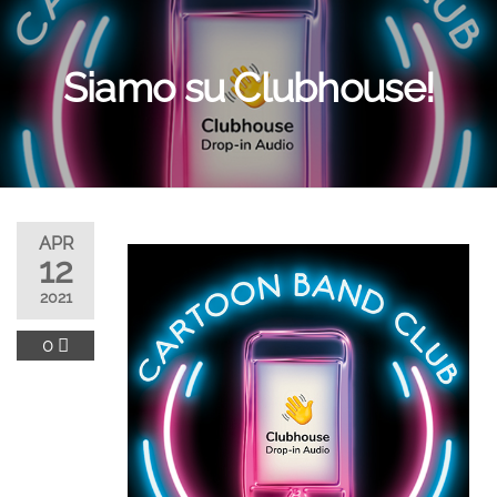
Siamo su Clubhouse!
APR
12
2021
0