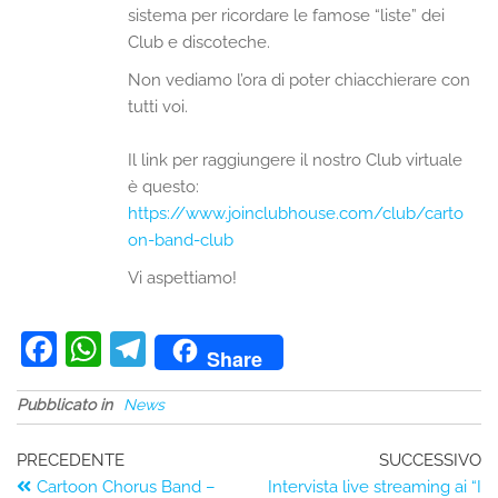
sistema per ricordare le famose “liste” dei
Club e discoteche.
Non vediamo l’ora di poter chiacchierare con
tutti voi.
Il link per raggiungere il nostro Club virtuale
è questo:
https://www.joinclubhouse.com/club/carto
on-band-club
Vi aspettiamo!
F
W
T
Share
a
h
el
Pubblicato in
News
c
at
e
e
s
gr
PRECEDENTE
SUCCESSIVO
b
A
a
Cartoon Chorus Band –
Intervista live streaming ai “I